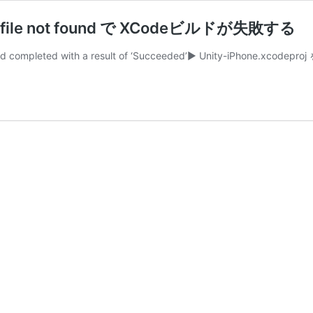
.h’ file not found で XCodeビルドが失敗する
d with a result of ‘Succeeded’▶︎ Unity-iPhone.xcodeproj