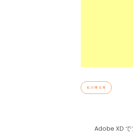
虹の降る海
Adobe XD