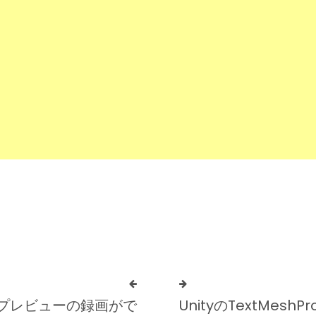
 でプレビューの録画がで
UnityのTextMes